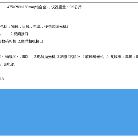
475
×
280
×
160mm
(
铝合金
)
，仪器重量：
0.9
公斤
包括：物镜，目镜，电源，便携式抛光机）
头
2.
视频接口
素数码相机
2.
数码相机接口
0
×
物镜
60
×，
80X
2.
电解抛光机
3.
测微目镜
10
×
4.
软轴磨光机
5.
复膜纸：厚度：
7.
充电池
XA