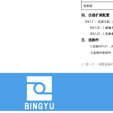
包装箱
四、仪器扩展配置
BXJ-2
：
仪器主机（
BXJ-2
E
：
1.
摄像
BXJ-2
Z
：
1.
高像
五、选购件
1.
目镜
WF15
×，
2
6.
金相分析软件
前一个：
倒置金相4
ꄴ