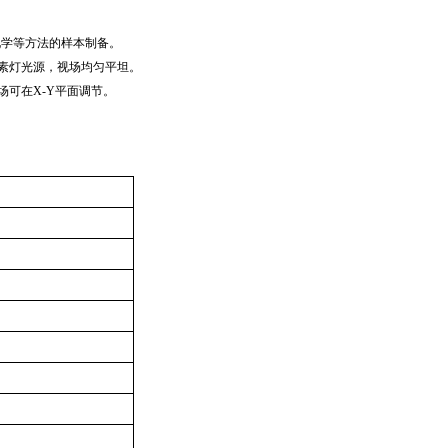
化学等方法的样本制备。
素灯光源，视场均匀平坦。
场可在
X-Y
平面调节。