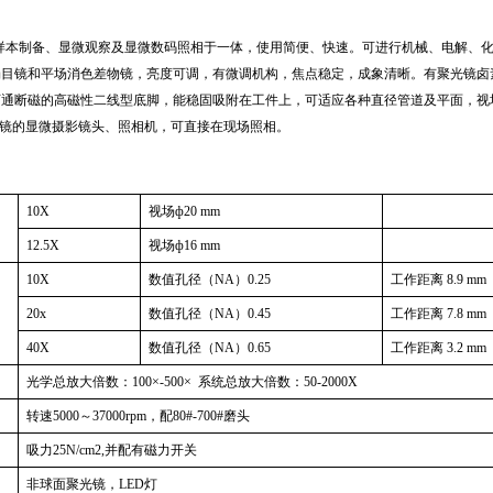
场样本制备、显微观察及显微数码照相于一体，使用简便、快速。可进行机械、电解、
场目镜和平场消色差物镜，亮度可调，有微调机构，焦点稳定，成象清晰。有聚光镜卤
可通断磁的高磁性二线型底脚，能稳固吸附在工件上，可适应各种直径管道及平面，视
微镜的显微摄影镜头、照相机，可直接在现场照相。
10X
视场ф
20 mm
12.5X
视场ф
16 mm
10X
数值孔径（
NA
）
0.25
工作距离
8.9 mm
20x
数值孔径（
NA
）
0.45
工作距离
7.8 mm
40X
数值孔径（
NA
）
0.65
工作距离
3.2 mm
光学总放大倍数：
100
×
-500
×
系统总放大倍数：
50-2000X
转速
5000
～
37000rpm
，配
80#-700#
磨头
吸力
25N/cm2,
并配有磁力开关
非球面聚光镜，
LED
灯