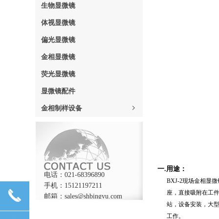
生物显微镜
体视显微镜
偏光显微镜
金相显微镜
荧光显微镜
显微镜配件
金相制样设备
ꁇ
一
.
用途：
电话：021-68396890
BXJ-2
现场金相显微
手机：15121197211
끅
座，直接吸附在工
邮箱：sales@shbingyu.com
站，设备安装，大
工作。