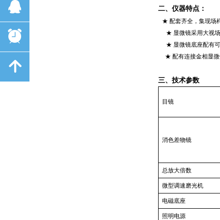
뀩
二、仪器特点：
★ 配套齐全，集现
뀥
★ 显微镜采用大视
★ 显微镜底座配有
★ 配有连接金相显
녕
三、技术参数
目镜
消色差物镜
总放大倍数
微型调速磨光机
电磁底座
照明电源